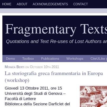
HOME
ABOUT
ACKNOWLEDGEMENTS
CONTACT
Fragmentary Text
Quotations and Text Re-uses of Lost Authors 
Demo
Toolbox
Publications
Workshops
CiteULike 
Monica Berti
on October 10th 2011
La storiografia greca frammentaria in Europa
(workshop)
Giovedì 13 Ottobre 2011, ore 15
Università degli Studi di Genova –
Facoltà di Lettere
Biblioteca della Sezione Darficlet del