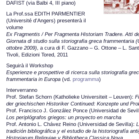
DAFIST (via Balbi 4, III piano)
La Prof.ssa EDITH PARMENTIER
(Université d’Angers) presenterà il
volume
Ex Fragmentis / Per Fragmenta Historiam Tradere. Atti del
Giornata di studio sulla storiografia greca frammentaria 
ottobre 2009)
, a cura di F. Gazzano – G. Ottone – L. Sant
Tivoli, Edizioni Tored, 2011
Seguirà il Workshop
Esperienze e prospettive di ricerca sulla storiografia gre
frammentaria in Europa
(vd.
programma
)
Interverranno
Prof. Stefan Schorn (Katholieke Universiteit – Leuven):
F
der griechischen Historiker Continued: Konzepte und Pr
Prof. Francisco J. González Ponce (Universidad de Sevil
Los periplógrafos griegos: un proyecto en marcha
Prof. Antonio L. Chávez Reino (Universidad de Sevilla):
L
tradición bibliográfica y el estudio de la historiografía ant
Historiarum Reliquiae y Bibliotheca Classica Nova