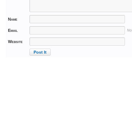
Name
Email
No
Website